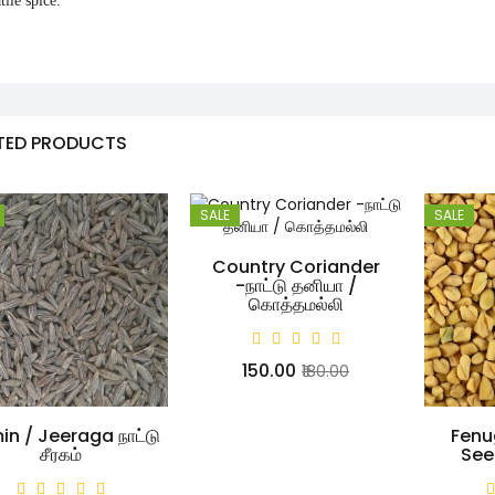
tile spice.
TED PRODUCTS
SALE
SALE
Country Coriander
-நாட்டு தனியா /
கொத்தமல்லி
₹150.00
₹180.00
n / Jeeraga நாட்டு
Fenu
சீரகம்
See