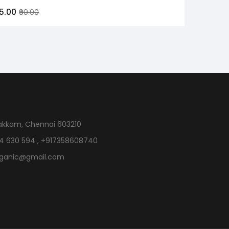
75.00
₹90.00
akkam, Chennai 603210
4 630 594 , +917358608740
rganic@gmail.com