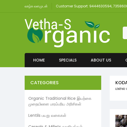
வாழ்க வளமுடன்
Customer Support: 9444630594, 73586
HOME
SPECIALS
ABOUT US
CATEGORIES
KODA
மலை ப
Organic Traditional Rice இயற்கை
முறையிலான பாரம்பரிய அரிசிகள்
Lentils பயறு வகைகள்
Cereals & Millets தானியங்கள்