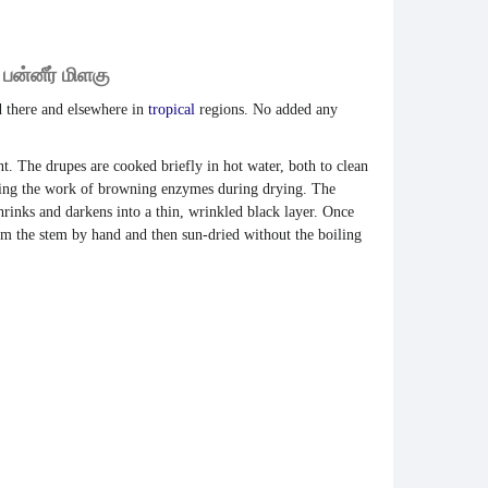
பன்னீர்
மிளகு
ed there and elsewhere in
tropical
regions. No added any
t. The drupes are cooked briefly in hot water, both to clean
eding the work of browning enzymes during drying. The
hrinks and darkens into a thin, wrinkled black layer. Once
from the stem by hand and then sun-dried without the boiling