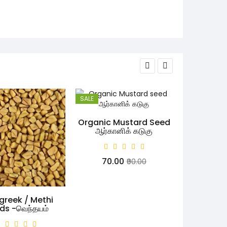
SALE
SALE
Organic Mustard Seed
ஆர்கானிக் கடுகு
Organic 
Hill Garli
மலை
₹70.00
₹90.00
₹270.
greek / Methi
ds -வெந்தயம்