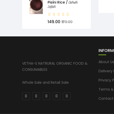
Pisini Rice / பிசினி
அரிசி
₹149.00
₹179.00
INFORM
About U
VETHA-S NATRURAL ORGANIC FOOD &
CONSUMABLES
Delivery
Privacy P
Whole Sale and Retail Sale
Terms &
Contact