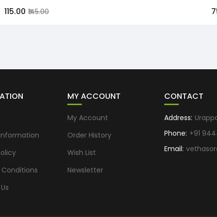
₹115.00
₹
₹145.00
ATION
MY ACCOUNT
CONTACT
s
My Account
Address:
Urapp
Phone:
+91 944
 Information
Order History
Email:
vethaso
olicy
Wish List
 Conditions
Newsletter
 Us