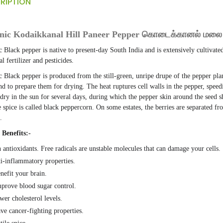
RIPTION
nic Kodaikkanal Hill Paneer Pepper கொடைக்கானல் மலை 
c Black pepper is native to present-day South
India
and is extensively cultivat
l fertilizer and pesticides.
 Black pepper is produced from the still-green, unripe drupe of the pepper plan
d to prepare them for drying. The heat ruptures cell walls in the pepper, spe
dry in the sun for several days, during which the pepper skin around the seed s
e spice is called black peppercorn. On some estates, the berries are separated 
.
 Benefits:-
n
antioxidants
. Free radicals are unstable molecules that can damage your cells.
i-inflammatory properties.
nefit your brain.
prove blood sugar control.
wer
cholesterol
levels.
ave
cancer
-fighting properties.