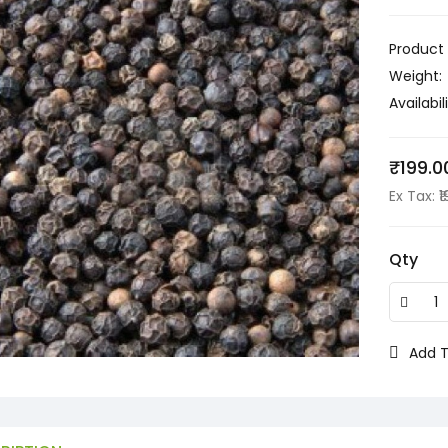
Product
Weight:
Availabili
₹199.0
Ex Tax: ₹
Qty
Add T