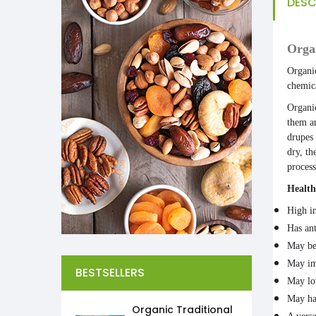
DESC
Orga
Organi
chemica
Organic
them an
drupes 
dry, th
process
Health
High i
Has ant
May be
May im
BESTSELLERS
May lo
May h
Organic Traditional