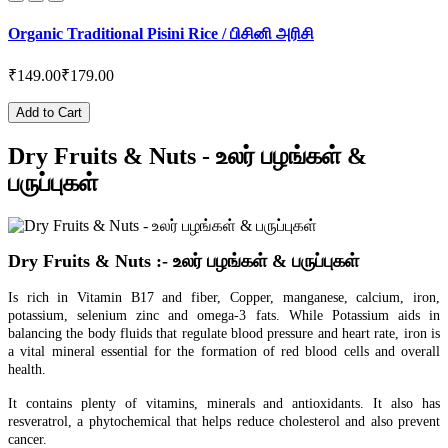
Organic Traditional Pisini Rice / பிசினி அரிசி
₹149.00
₹179.00
Add to Cart
Dry Fruits & Nuts - உலர் பழங்கள் &
பருப்புகள்
Dry Fruits &
Nuts
:-
உலர் பழங்கள் & பருப்புகள்
Is rich in Vitamin B17 and fiber, Copper, manganese,
calcium, iron,
potassium, selenium zinc and
omega-3 fats.
While Potassium aids in
balancing the body fluids that regulate blood pressure and heart rate, iron is
a vital mineral essential for the formation of red blood cells and overall
health.
It contains plenty of vitamins, minerals and antioxidants. It also has
resveratrol, a phytochemical that helps reduce cholesterol and also prevent
cancer.