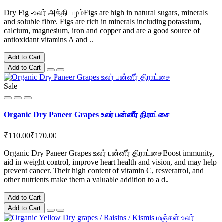
Dry Fig -உலர் அத்தி பழம்Figs are high in natural sugars, minerals
and soluble fibre. Figs are rich in minerals including potassium,
calcium, magnesium, iron and copper and are a good source of
antioxidant vitamins A and ..
Add to Cart
Add to Cart
Sale
Organic Dry Paneer Grapes உலர் பன்னீர் திராட்சை
₹110.00
₹170.00
Organic Dry Paneer Grapes உலர் பன்னீர் திராட்சைBoost immunity,
aid in weight control, improve heart health and vision, and may help
prevent cancer. Their high content of vitamin C, resveratrol, and
other nutrients make them a valuable addition to a d..
Add to Cart
Add to Cart