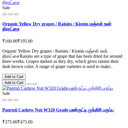
Sale
Organic Yellow Dry grapes / Raisins / Kismis மஞ்சள் உலர்
திராட்சை
₹160.00
₹195.00
Organic Yellow Dry grapes / Raisins / Kismis மஞ்சள் உலர்
திராட்சைRaisins are a type of grape that has been dried for around
three weeks. Grapes darken as they dry, which gives raisins their
dark brown color. A range of grape varieties is used to make..
Add to Cart
Add to Cart
Sale
Panruti Cashew Nut W320 Grade-பண்ருட்டி முந்திரி பருப்பு
₹375.00
₹475.00