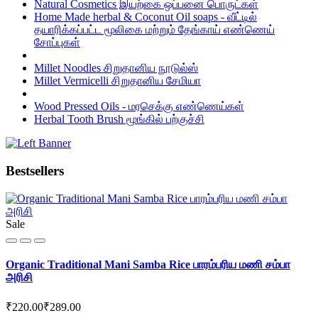
Natural Cosmetics இயற்கை ஒப்பனை பொருட்கள்
Home Made herbal & Coconut Oil soaps - வீட்டில்
தயாரிக்கப்பட்ட மூலிகை மற்றும் தேங்காய் எண்ணெய்
சோப்புகள்
Millet Noodles சிறுதானிய நூடுல்ஸ்
Millet Vermicelli சிறுதானிய சேமியா
Wood Pressed Oils - மரசெக்கு எண்ணெய்கள்
Herbal Tooth Brush மூங்கில் பற்குச்சி
Bestsellers
Sale
Organic Traditional Mani Samba Rice பாரம்பரிய மணி சம்பா
அரிசி
₹220.00
₹289.00