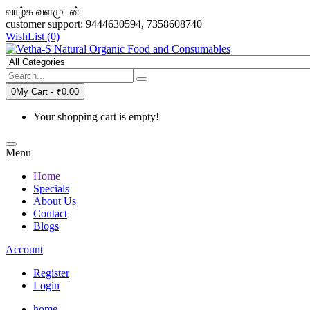
வாழ்க வளமுடன்
customer support: 9444630594, 7358608740
WishList (0)
0
My Cart -
₹0.00
Your shopping cart is empty!
Menu
Home
Specials
About Us
Contact
Blogs
Account
Register
Login
home