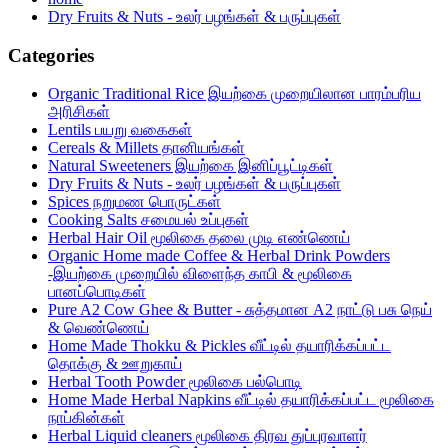
Dry Fruits & Nuts - உலர் பழங்கள் & பருப்புகள்
Categories
Organic Traditional Rice இயற்கை முறையிலான பாரம்பரிய
அரிசிகள்
Lentils பயறு வகைகள்
Cereals & Millets தானியங்கள்
Natural Sweeteners இயற்கை இனிப்பூட்டிகள்
Dry Fruits & Nuts - உலர் பழங்கள் & பருப்புகள்
Spices நறுமண பொருட்கள்
Cooking Salts சமையல் உப்புகள்
Herbal Hair Oil மூலிகை தலை முடி எண்ணெய்
Organic Home made Coffee & Herbal Drink Powders
-இயற்கை முறையில் விளைந்த காபி & மூலிகை
பானப்பொடிகள்
Pure A2 Cow Ghee & Butter - சுத்தமான A2 நாட்டு பசு நெய்
& வெண்ணெய்
Home Made Thokku & Pickles வீட்டில் தயாரிக்கப்பட்ட
தொக்கு & ஊறுகாய்
Herbal Tooth Powder மூலிகை பல்பொடி
Home Made Herbal Napkins வீட்டில் தயாரிக்கப்பட்ட மூலிகை
நாப்கின்கள்
Herbal Liquid cleaners மூலிகை திரவ துப்புரவாளர்