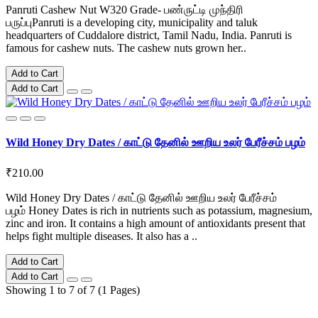
Panruti Cashew Nut W320 Grade- பண்ருட்டி முந்திரி
பருப்புPanruti is a developing city, municipality and taluk
headquarters of Cuddalore district, Tamil Nadu, India. Panruti is
famous for cashew nuts. The cashew nuts grown her..
Add to Cart
Add to Cart
Wild Honey Dry Dates / காட்டு தேனில் ஊறிய உலர் பேரீச்சம் பழம்
₹210.00
Wild Honey Dry Dates / காட்டு தேனில் ஊறிய உலர் பேரீச்சம்
பழம் Honey Dates is rich in nutrients such as potassium, magnesium,
zinc and iron. It contains a high amount of antioxidants present that
helps fight multiple diseases. It also has a ..
Add to Cart
Add to Cart
Showing 1 to 7 of 7 (1 Pages)