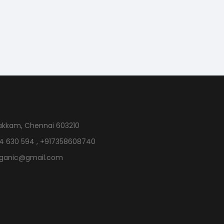
akkam, Chennai 603210
4 630 594 , +917358608740
rganic@gmail.com