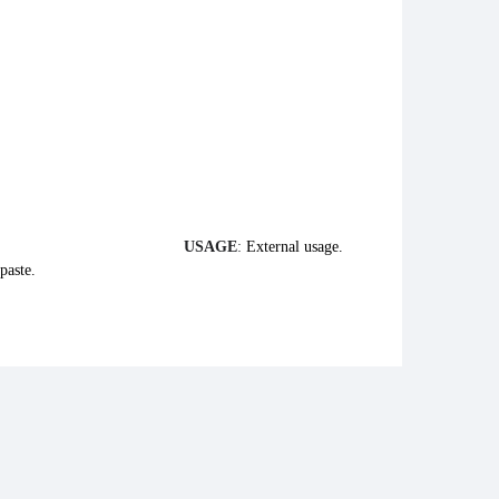
removes tan.
USAGE
:
External usage.
paste.