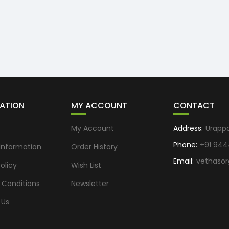
ATION
MY ACCOUNT
CONTACT
s
My Account
Address:
Urapp
Phone:
+91 944
 Information
Order History
Email:
vethaso
olicy
Wish List
 Conditions
Newsletter
 Us