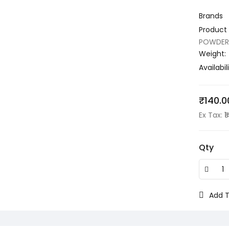
Brands
Product
POWDER
Weight:
Availabili
₹140.0
Ex Tax: ₹
Qty
Add T