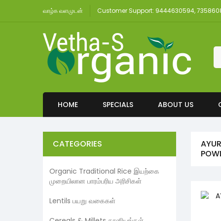
வாழ்க வளமுடன்
Customer Support: 9444630594, 73586
HOME
SPECIALS
ABOUT US
CATEGORIES
AYUR
POWD
Organic Traditional Rice இயற்கை
முறையிலான பாரம்பரிய அரிசிகள்
Lentils பயறு வகைகள்
Cereals & Millets தானியங்கள்