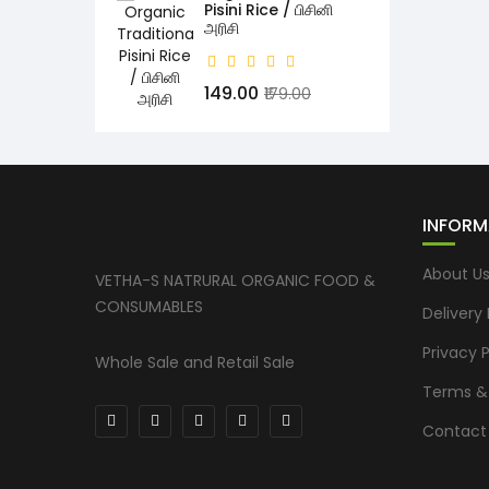
Pisini Rice / பிசினி
அரிசி
₹149.00
₹179.00
INFORM
About U
VETHA-S NATRURAL ORGANIC FOOD &
CONSUMABLES
Delivery
Privacy P
Whole Sale and Retail Sale
Terms &
Contact