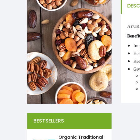
DESC
AYURV
Benefi
Imp
Hel
Kee
G
BESTSELLERS
Organic Traditional