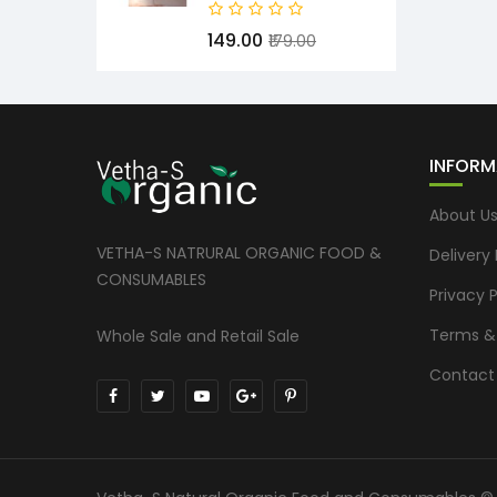
₹149.00
₹179.00
INFORM
About U
VETHA-S NATRURAL ORGANIC FOOD &
Delivery
CONSUMABLES
Privacy P
Terms &
Whole Sale and Retail Sale
Contact