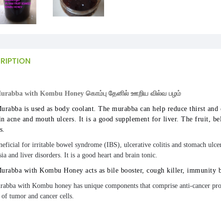
RIPTION
Murabba with Kombu Honey கொம்பு தேனில் ஊறிய வில்வ பழம்
urabba is used as body coolant. The murabba can help reduce thirst and e
 in acne and mouth ulcers. It is a good supplement for liver. The fruit, be
s.
eneficial for irritable bowel syndrome (IBS), ulcerative colitis and stomach ulcer
ia and liver disorders. It is a good heart and brain tonic.
urabba with Kombu Honey acts as bile booster, cough killer, immunity bo
rabba with Kombu honey has unique components that comprise anti-cancer prope
of tumor and cancer cells.