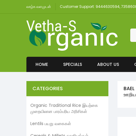
வாழ்க வளமுடன்
Customer Support: 9444630594, 73586
HOME
SPECIALS
ABOUT US
CATEGORIES
BAEL
ஊறிய 
Organic Traditional Rice இயற்கை
முறையிலான பாரம்பரிய அரிசிகள்
Lentils பயறு வகைகள்
Cereals & Millets தானியங்கள்