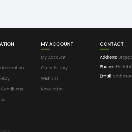
ATION
MY ACCOUNT
CONTACT
s
My Account
Address:
Urapp
Phone:
+91 944
 Information
Order History
Email:
vethaso
olicy
Wish List
 Conditions
Newsletter
 Us