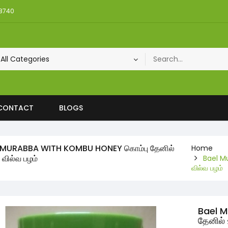
08740
CONTACT
BLOGS
 MURABBA WITH KOMBU HONEY கொம்பு தேனில்
Home
வில்வ பழம்
Bael M
வில்வ பழம்
Bael 
தேனில்