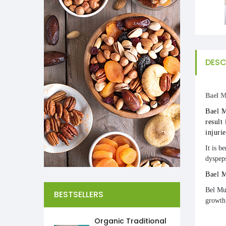
DESC
Bael 
Bael M
result
injurie
It is b
dyspeps
Bael M
Bel Mu
BESTSELLERS
growth 
Organic Traditional