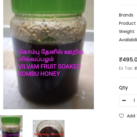
Brands
Product
Weight:
Availabili
₹495.
Ex Tax: ₹
Qty
Add 