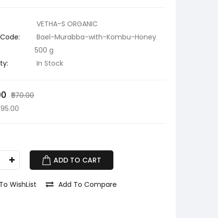
VETHA-S ORGANIC
 Code:
Bael-Murabba-with-Kombu-Honey
500 g
ty:
In Stock
00
₹570.00
495.00
ADD TO CART
To WishList
Add To Compare