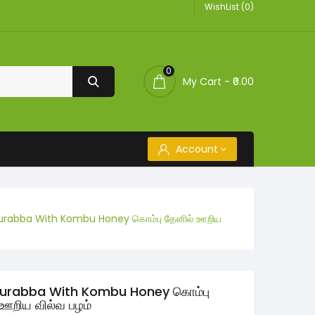
WishList (0)
0
My Cart -
₹0.00
Account
urabba With Kombu Honey கொம்பு தேனில் ஊறிய
Murabba With Kombu Honey கொம்பு
 ஊறிய வில்வ பழம்