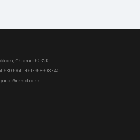
akkam, Chennai 603210
4 630 594 , +917358608740
rganic@gmail.com