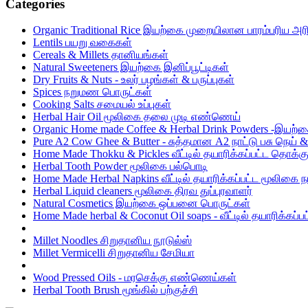
Categories
Organic Traditional Rice இயற்கை முறையிலான பாரம்பரிய அர
Lentils பயறு வகைகள்
Cereals & Millets தானியங்கள்
Natural Sweeteners இயற்கை இனிப்பூட்டிகள்
Dry Fruits & Nuts - உலர் பழங்கள் & பருப்புகள்
Spices நறுமண பொருட்கள்
Cooking Salts சமையல் உப்புகள்
Herbal Hair Oil மூலிகை தலை முடி எண்ணெய்
Organic Home made Coffee & Herbal Drink Powders -இயற
Pure A2 Cow Ghee & Butter - சுத்தமான A2 நாட்டு பசு நெ
Home Made Thokku & Pickles வீட்டில் தயாரிக்கப்பட்ட தொக்
Herbal Tooth Powder மூலிகை பல்பொடி
Home Made Herbal Napkins வீட்டில் தயாரிக்கப்பட்ட மூலிகை ந
Herbal Liquid cleaners மூலிகை திரவ துப்புரவாளர்
Natural Cosmetics இயற்கை ஒப்பனை பொருட்கள்
Home Made herbal & Coconut Oil soaps - வீட்டில் தயாரிக்கப
Millet Noodles சிறுதானிய நூடுல்ஸ்
Millet Vermicelli சிறுதானிய சேமியா
Wood Pressed Oils - மரசெக்கு எண்ணெய்கள்
Herbal Tooth Brush மூங்கில் பற்குச்சி