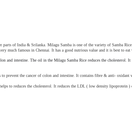
r parts of India & Srilanka. Milagu Samba is one of the variety of Samba Rice. 
is very much famous in Chennai.
It has a good nutrious value and it is best to ea
lon and intestine
. The oil in the Milagu Samba Rice reduces the cholesterol. It i
o prevent the cancer of colon and intestine. It contains fibre & anti- oxidant w
elps to reduces the cholesterol. It reduces the LDL ( low density lipoprotein ) 