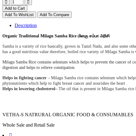
Add to Cart
Add To WishList
Add To Compare
Description
Organic Traditional Milagu Samba Rice மிளகு சம்பா அரிசி
Samba is a variety of rice basically, grown in Tamil Nadu, and also some othe
has a good nutritious value therefore, boiled rice variety of Milagu Samba 
Milagu Samba Rice contains selenium which
helps to prevent the cancer of co
digestion and helps to relieve constipation.
Helps
in
fighting
cancer
– Milagu Samba rice contains selenium which helps t
phytonutrients which help to fight breast cancer and nourishes the heart .
Helps
in
lowering
cholesterol
–
The oil that is present in Milagu Samba rice h
VETHA-S NATRURAL ORGANIC FOOD & CONSUMABLES
Whole Sale and Retail Sale