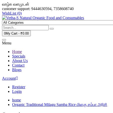
வாழ்க வளமுடன்
customer support: 9444630594, 7358608740
WishList (0)
0
My Cart -
₹0.00
Menu
Home
Specials
About Us
Contact
Blogs
Account
Register
Login
home
Organic Traditional Milagu Samba Rice மிளகு சம்பா அரிசி