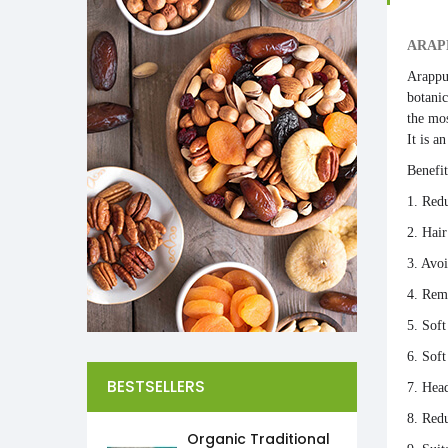
ARAPP
Arappu
botanic
the mos
It is a
Benefi
1. Red
2. Hai
3. Avoi
4. Rem
5. Sof
6. Sof
BESTSELLERS
7. Head
8. Red
Organic Traditional