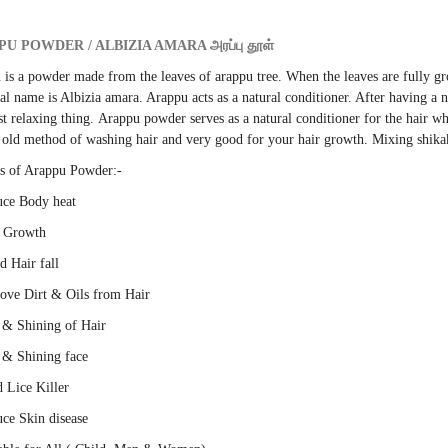
U POWDER / ALBIZIA AMARA அரப்பு தூள்
 is a
powder made from the leaves of arappu tree
. When the leaves are fully g
al name is Albizia amara. Arappu acts as a natural conditioner. After having a 
t relaxing thing.
Arappu powder serves as a natural conditioner for the hair wh
n old method of washing hair and very good for your hair growth. Mixing shika
ts of Arappu Powder:-
uce Body heat
r Growth
d Hair fall
ove Dirt & Oils from Hair
t & Shining of Hair
t & Shining face
 Lice Killer
uce Skin disease