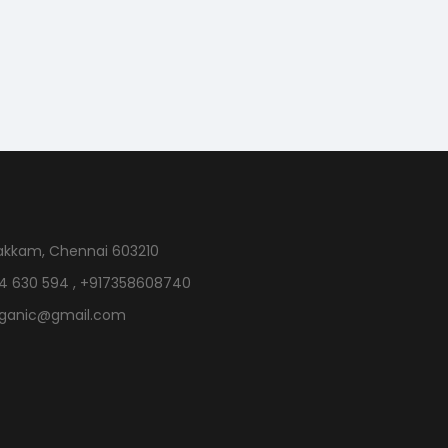
akkam, Chennai 603210
4 630 594 , +917358608740
rganic@gmail.com