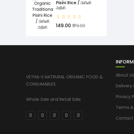
Pisini Rice / பிசினி
அரிசி
₹149.00
₹179.00
INFORM
About U
VETHA-S NATRURAL ORGANIC FOOD &
CONSUMABLES
Delivery
Privacy P
Whole Sale and Retail Sale
Terms &
Contact