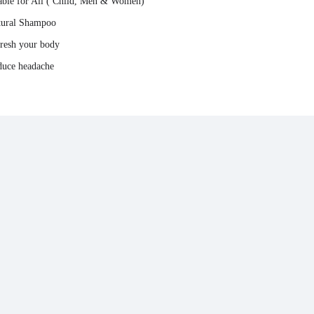
table for All ( Child, Men & Women)
tural Shampoo
fresh your body
duce headache