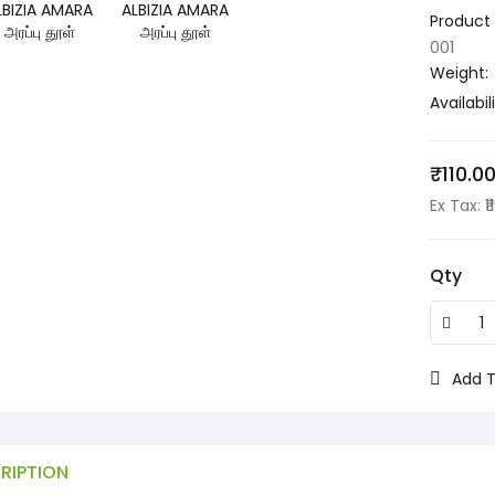
Product
001
Weight:
Availabili
₹110.0
Ex Tax: ₹1
Qty
Add T
RIPTION