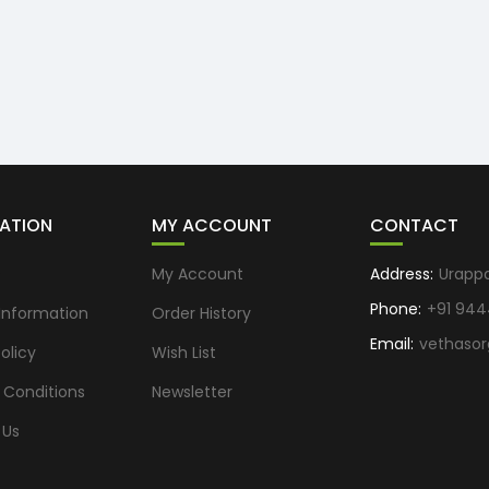
ATION
MY ACCOUNT
CONTACT
s
My Account
Address:
Urapp
Phone:
+91 944
 Information
Order History
Email:
vethaso
olicy
Wish List
 Conditions
Newsletter
 Us