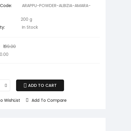
 Code:
ARAPPU-POWDER-ALBIZIA-AMARA-
200 g
ty:
In Stock
0
₹199.00
10.00
ADD TO CART
o WishList
Add To Compare