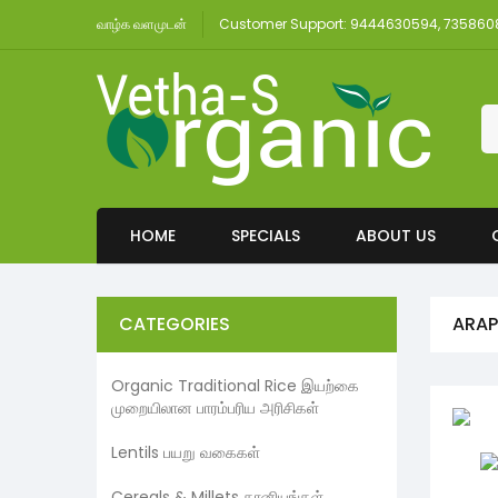
வாழ்க வளமுடன்
Customer Support: 9444630594, 73586
HOME
SPECIALS
ABOUT US
CATEGORIES
ARAP
Organic Traditional Rice இயற்கை
முறையிலான பாரம்பரிய அரிசிகள்
Lentils பயறு வகைகள்
Cereals & Millets தானியங்கள்