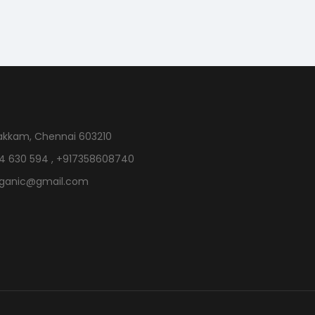
akkam, Chennai 603210
4 630 594 , +917358608740
rganic@gmail.com