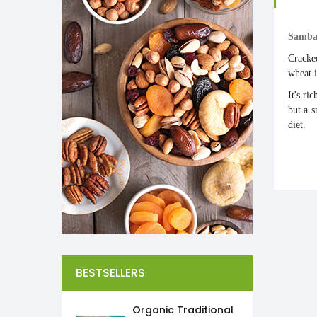
Samba
Crack
wheat
It's ri
but a s
diet.
BESTSELLERS
Organic Traditional