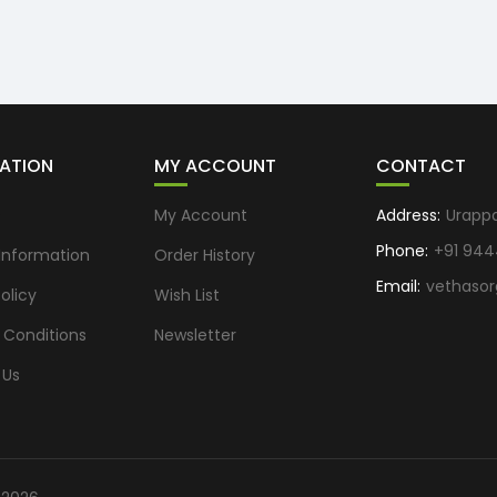
ATION
MY ACCOUNT
CONTACT
s
My Account
Address:
Urapp
Phone:
+91 944
 Information
Order History
Email:
vethaso
olicy
Wish List
 Conditions
Newsletter
 Us