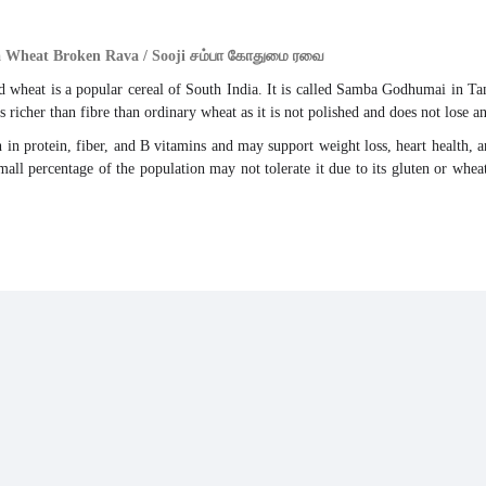
 Wheat Broken Rava / Sooji சம்பா கோதுமை ரவை
ed
wheat
is a popular cereal of South India. It is called
Samba
Godhumai in Tam
is richer than fibre than ordinary
wheat
as it is not polished and does not lose a
ch in protein, fiber, and B vitamins and may support weight loss, heart
health
, 
mall percentage of the population may not tolerate it due to its gluten or
whea