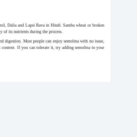
il, Dalia and Lapsi
Rava
in Hindi.
Samba wheat
or
broken
ny of its nutrients during the process.
and digestion. Most people can enjoy
semolina
with no issue,
t
content. If you can tolerate it, try adding
semolina
to your