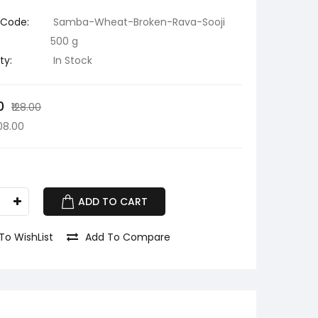
 Code:
Samba-Wheat-Broken-Rava-Sooji
500 g
ty:
In Stock
0
₹128.00
108.00
ADD TO CART
To WishList
Add To Compare