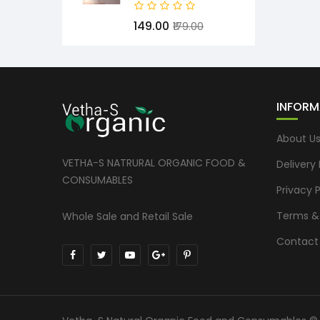
₹149.00
₹179.00
INFORM
About U
VETHA-S NATRURAL ORGANIC FOOD &
Delivery
CONSUMABLES
Privacy P
Terms &
Whole Sale and Retail Sale
Contact