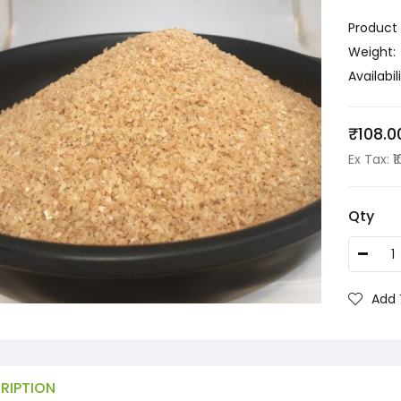
Product
Weight:
Availabili
₹108.0
Ex Tax: ₹
Qty
Add 
RIPTION