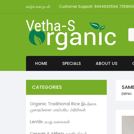
வாழ்க வளமுடன்
Customer Support: 9444630594, 73586
HOME
SPECIALS
ABOUT US
CATEGORIES
SAMB
ரவை
Organic Traditional Rice இயற்கை
முறையிலான பாரம்பரிய அரிசிகள்
Lentils பயறு வகைகள்
Cereals & Millets தானியங்கள்