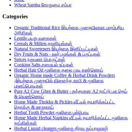
Wheat Samba கோதுமை சம்பா
Categories
Organic Traditional Rice இயற்கை முறையிலான பாரம்பரிய
அரிசிகள்
Lentils பயறு வகைகள்
Cereals & Millets தானியங்கள்
Natural Sweeteners இயற்கை இனிப்பூட்டிகள்
Dry Fruits & Nuts - உலர் பழங்கள் & பருப்புகள்
Spices நறுமண பொருட்கள்
Cooking Salts சமையல் உப்புகள்
Herbal Hair Oil மூலிகை தலை முடி எண்ணெய்
Organic Home made Coffee & Herbal Drink Powders
-இயற்கை முறையில் விளைந்த காபி & மூலிகை
பானப்பொடிகள்
Pure A2 Cow Ghee & Butter - சுத்தமான A2 நாட்டு பசு நெய்
& வெண்ணெய்
Home Made Thokku & Pickles வீட்டில் தயாரிக்கப்பட்ட
தொக்கு & ஊறுகாய்
Herbal Tooth Powder மூலிகை பல்பொடி
Home Made Herbal Napkins வீட்டில் தயாரிக்கப்பட்ட மூலிகை
நாப்கின்கள்
Herbal Liquid cleaners மூலிகை திரவ துப்புரவாளர்