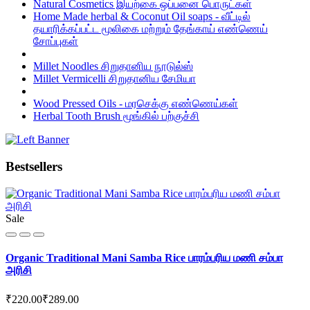
Natural Cosmetics இயற்கை ஒப்பனை பொருட்கள்
Home Made herbal & Coconut Oil soaps - வீட்டில்
தயாரிக்கப்பட்ட மூலிகை மற்றும் தேங்காய் எண்ணெய்
சோப்புகள்
Millet Noodles சிறுதானிய நூடுல்ஸ்
Millet Vermicelli சிறுதானிய சேமியா
Wood Pressed Oils - மரசெக்கு எண்ணெய்கள்
Herbal Tooth Brush மூங்கில் பற்குச்சி
Bestsellers
Sale
Organic Traditional Mani Samba Rice பாரம்பரிய மணி சம்பா
அரிசி
₹220.00
₹289.00