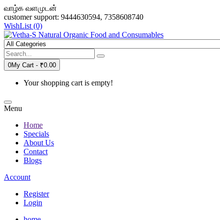
வாழ்க வளமுடன்
customer support: 9444630594, 7358608740
WishList (0)
0
My Cart -
₹0.00
Your shopping cart is empty!
Menu
Home
Specials
About Us
Contact
Blogs
Account
Register
Login
home