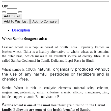
Qty
Add to Cart
Add To WishList
Add To Compare
Description
Wheat Samba கோதுமை சம்பா
Cracked
wheat
is a popular cereal of South India. Popularly known as
broken
wheat
, Dalia is a healthy alternative to whole
wheat
as it contains
the outer bran, which makes it an excellent source of dietary fibre. It is
called
Samba
Godhumai in Tamil, Dalia and Lapsi Rava in Hindi.
00% natural, organically produced without
Wheat samba is 1
the use of any harmful pesticides or fertilizers and is
chemical-free.
Samba
Wheat
is rich in catalytic elements, mineral salts, calcium,
magnesium, potassium, sulfur, chlorine, arsenic, silicon, manganese, zinc,
iodide, copper, vitamin B, and vitamin E.
S
amba wheat
is one of the most healthiest grain found in the Cereal
family.
Following are some of the health
benefits
of
Samba