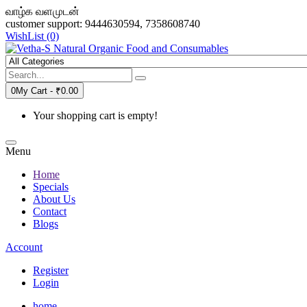
வாழ்க வளமுடன்
customer support: 9444630594, 7358608740
WishList (0)
0
My Cart -
₹0.00
Your shopping cart is empty!
Menu
Home
Specials
About Us
Contact
Blogs
Account
Register
Login
home